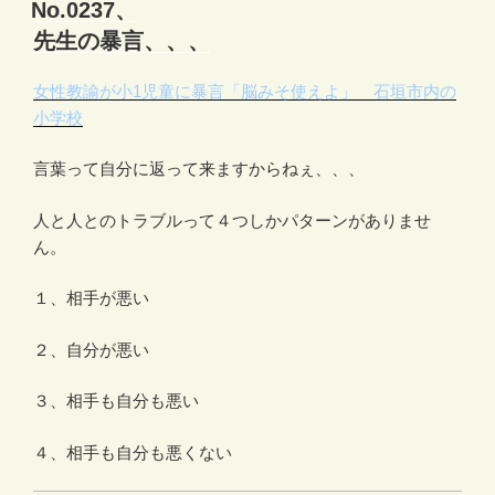
稿
No.0237、
日:
先生の暴言、、、
女性教諭が小1児童に暴言「脳みそ使えよ」 石垣市内の
小学校
言葉って自分に返って来ますからねぇ、、、
人と人とのトラブルって４つしかパターンがありませ
ん。
１、相手が悪い
２、自分が悪い
３、相手も自分も悪い
４、相手も自分も悪くない