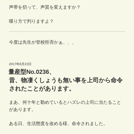
声帯を切って、声質を変えますか？
喋り方で判りますよ？
今度は先生が登校拒否かぁ、、、
投
2017年8月23日
稿
量産型No.0236、
日:
昔、物凄くしょうも無い事を上司から命令
されたことがあります。
まあ、何十年と勤めているとハズレの上司に当たること
があります。
ある日、生活態度を改める様、命令されました。