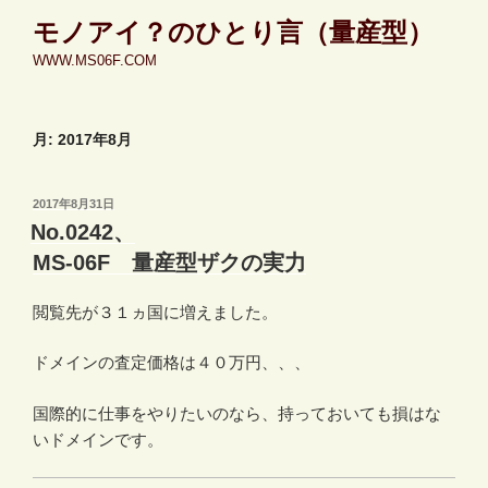
コ
モノアイ？のひとり言（量産型）
ン
WWW.MS06F.COM
テ
ン
ツ
月:
2017年8月
へ
ス
キ
投
2017年8月31日
ッ
稿
No.0242、
日:
プ
MS-06F 量産型ザクの実力
閲覧先が３１ヵ国に増えました。
ドメインの査定価格は４０万円、、、
国際的に仕事をやりたいのなら、持っておいても損はな
いドメインです。