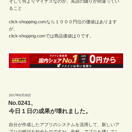
そして何よりマイナスなのが、英語の綴りが間違ってい
ること
click-shopping.comなら１０００円位の価値はあります
が、
click-shoppng.comでは商品価値は０です。
投
2017年8月28日
稿
No.0241、
日:
今日１日の成果が壊れました。
自分が作成したアプリのシステムを流用して、新しいア
プリの検討を始めたのですが、先程 アプリを壊してし