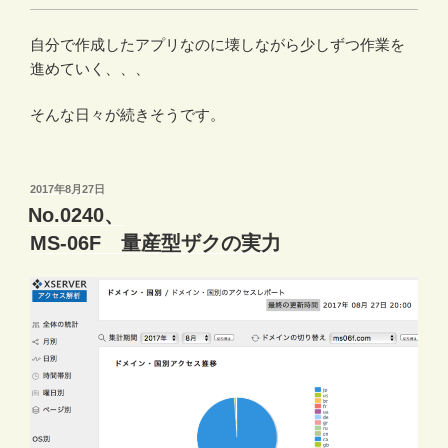
自分で作成したアプリなのに壊しながら少しずつ作業を
進めていく、、、
そんな日々が続きそうです。
投
2017年8月27日
稿
No.0240、
日:
MS-06F 量産型ザクの実力