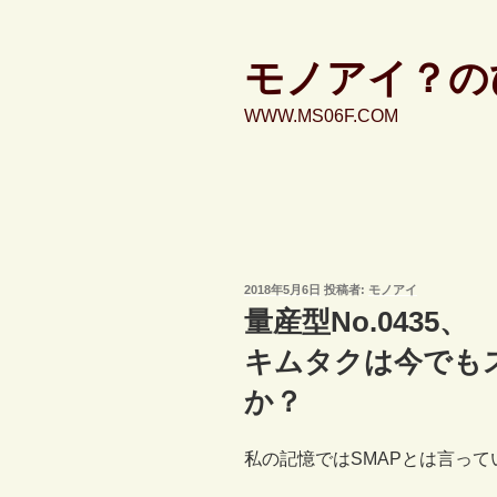
コ
ン
テ
モノアイ？の
ン
WWW.MS06F.COM
ツ
へ
ス
キ
ッ
プ
投
2018年5月6日
投稿者:
モノアイ
稿
量産型No.0435、
日:
キムタクは今でも
か？
私の記憶ではSMAPとは言っ