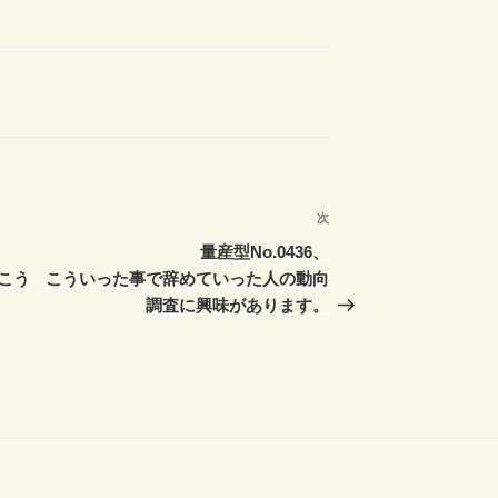
次
次
の
量産型No.0436、
投
こう
こういった事で辞めていった人の動向
稿
調査に興味があります。