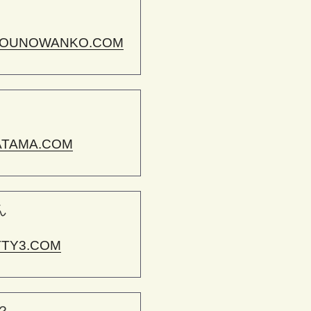
OUNOWANKO.COM
ATAMA.COM
ん
TTY3.COM