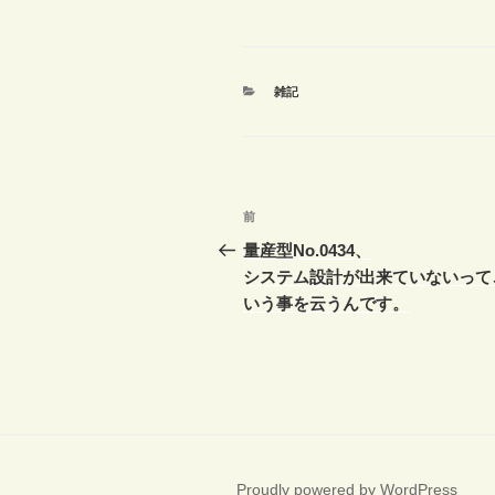
カ
雑記
テ
ゴ
リ
ー
投
前
前
稿
の
量産型No.0434、
投
システム設計が出来ていないって
ナ
稿
いう事を云うんです。
ビ
ゲ
ー
シ
ョ
Proudly powered by WordPress