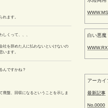
水陸両用
WWW.MS
られます。
白い悪魔
わしくって、、、
会社を辞めた人に払わないといけないの
WWW.RX
思います。
るんですかね？
アーカイ
最新記事
て廃盤、回収になるということを示しま
No.0000