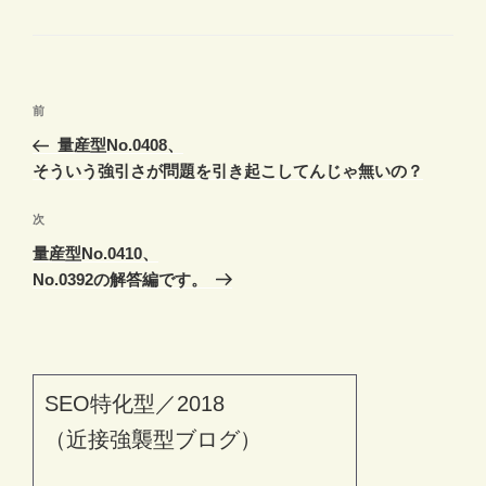
テ
ゴ
リ
ー
投
前
前
稿
の
量産型No.0408、
ナ
投
そういう強引さが問題を引き起こしてんじゃ無いの？
ビ
稿
ゲ
次
次
の
ー
量産型No.0410、
投
シ
No.0392の解答編です。
稿
ョ
ン
SEO特化型／2018
（近接強襲型ブログ）