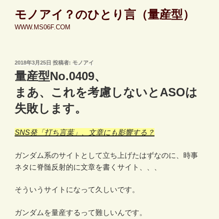
コ
モノアイ？のひとり言（量産型）
ン
WWW.MS06F.COM
テ
ン
ツ
投
2018年3月25日
投稿者:
モノアイ
へ
稿
量産型No.0409、
ス
日:
キ
まあ、これを考慮しないとASOは
ッ
失敗します。
プ
SNS発「打ち言葉」、文章にも影響する？
ガンダム系のサイトとして立ち上げたはずなのに、時事
ネタに脊髄反射的に文章を書くサイト、、、
そういうサイトになって久しいです。
ガンダムを量産するって難しいんです。