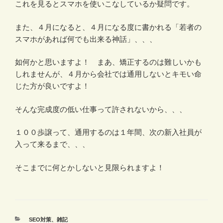
これを見るとスマホを使いこなしているか疑問です。
また、４月になると、４月になる度に書かれる「若者の
スマホがあれば何でも出来る神話」、、、
如何かと思いますよ！ まあ、矯正するのは難しいかも
しれませんが、４月から会社では通用しないとキモい命
じた方が良いですよ！
そんな完成度の低い仕事って許されないから、、、
１００歩譲って、通用するのは１年間、次の新入社員が
入って来るまで、、、
そこまでに何とかしないと見限られますよ！
カ
SEO対策
、
雑記