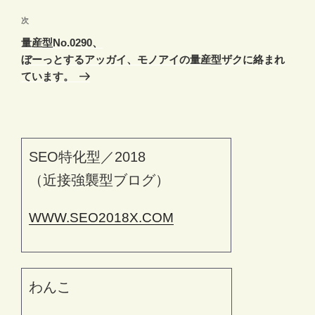
ビ
稿
ゲ
次
次
の
ー
量産型No.0290、
投
シ
ぼーっとするアッガイ、モノアイの量産型ザクに絡まれ
稿
ています。
ョ
ン
SEO特化型／2018
（近接強襲型ブログ）
WWW.SEO2018X.COM
わんこ