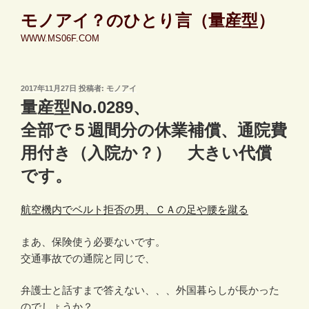
コ
モノアイ？のひとり言（量産型）
ン
WWW.MS06F.COM
テ
ン
ツ
投
2017年11月27日
投稿者:
モノアイ
へ
稿
量産型No.0289、
ス
日:
キ
全部で５週間分の休業補償、通院費
ッ
用付き（入院か？） 大きい代償
プ
です。
航空機内でベルト拒否の男、ＣＡの足や腰を蹴る
まあ、保険使う必要ないです。
交通事故での通院と同じで、
弁護士と話すまで答えない、、、外国暮らしが長かった
のでしょうか？