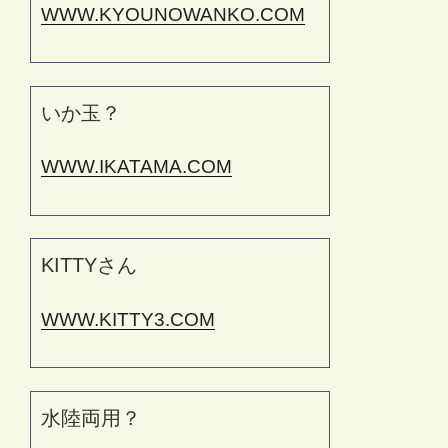
WWW.KYOUNOWANKO.COM
いか玉？
WWW.IKATAMA.COM
KITTYさん
WWW.KITTY3.COM
水陸両用？