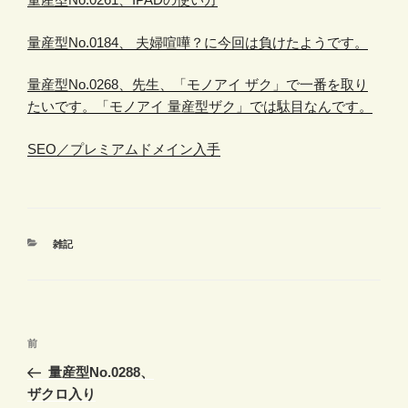
量産型No.0184、 夫婦喧嘩？に今回は負けたようです。
量産型No.0268、先生、「モノアイ ザク」で一番を取り
たいです。「モノアイ 量産型ザク」では駄目なんです。
SEO／プレミアムドメイン入手
カ
雑記
テ
ゴ
リ
ー
投
前
前
稿
の
量産型No.0288、
ナ
投
ザクロ入り