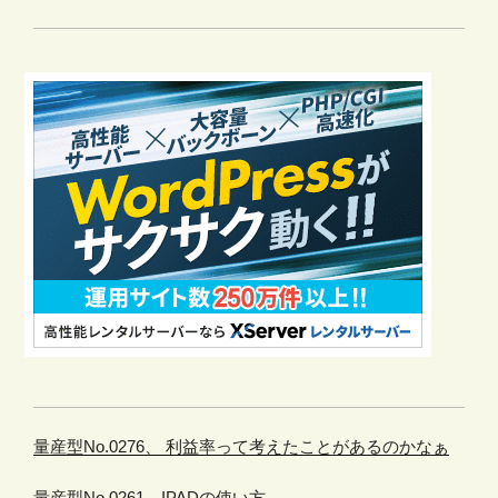
量産型No.0276、 利益率って考えたことがあるのかなぁ
量産型No.0261、IPADの使い方