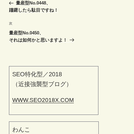
の
量産型No.0448、
ナ
投
躊躇したら駄目ですね！
ビ
稿
ゲ
次
次
の
ー
量産型No.0450、
投
シ
それは如何かと思いますよ！
稿
ョ
ン
SEO特化型／2018
（近接強襲型ブログ）
WWW.SEO2018X.COM
わんこ