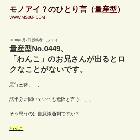
コ
モノアイ？のひとり言（量産型）
ン
WWW.MS06F.COM
テ
ン
ツ
投
2018年6月2日
投稿者:
モノアイ
へ
稿
量産型No.0449、
ス
日:
キ
「わんこ」のお兄さんが出るとロ
ッ
クなことがないです。
プ
悪行三昧、、、
話半分に聞いていても危険と言う、、、
そう思うのは自意識過剰ですか？
わんこ