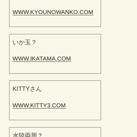
WWW.KYOUNOWANKO.COM
いか玉？
WWW.IKATAMA.COM
KITTYさん
WWW.KITTY3.COM
水陸両用？