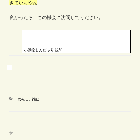
きていちやん
良かったら、この機会に訪問してください。
小動物しんだふり 認印
カ
わんこ
、
雑記
テ
ゴ
リ
ー
投
前
前
稿