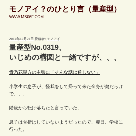
コ
モノアイ？のひとり言（量産型）
ン
WWW.MS06F.COM
テ
ン
ツ
投
2017年12月27日
投稿者:
モノアイ
へ
稿
量産型No.0319、
ス
日:
キ
いじめの構図と一緒ですが、、、
ッ
プ
貴乃花親方の主張に「そんな話は通じない」
小学生の息子が、怪我をして帰って来た全身が傷だらけ
で、、、
階段から転げ落ちたと言っていた。
息子は骨折はしていないようだったので、翌日、学校に
行った。