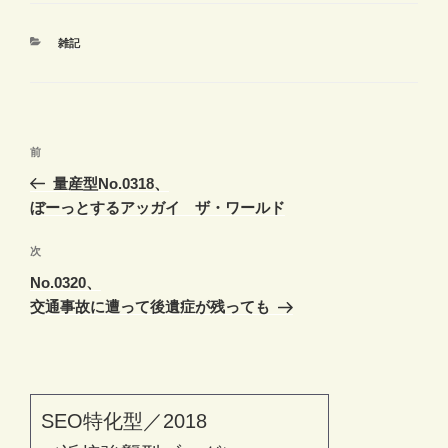
カ
雑記
テ
ゴ
リ
ー
投
前
前
稿
の
量産型No.0318、
ナ
投
ぼーっとするアッガイ ザ・ワールド
ビ
稿
ゲ
次
次
の
ー
No.0320、
投
シ
交通事故に遭って後遺症が残っても
稿
ョ
ン
SEO特化型／2018