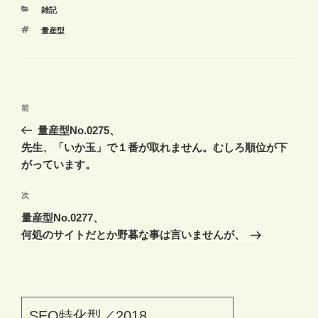
カ
雑記
テ
タ
量産型
ゴ
グ
リ
ー
投
前
前
稿
の
量産型No.0275、
ナ
投
先生、「いか玉」で１番が取れません。むしろ順位が下
ビ
稿
がっています。
ゲ
次
次
ー
の
シ
量産型No.0277、
投
何処のサイトだとか野暮な事は言いませんが、
ョ
稿
ン
SEO特化型／2018