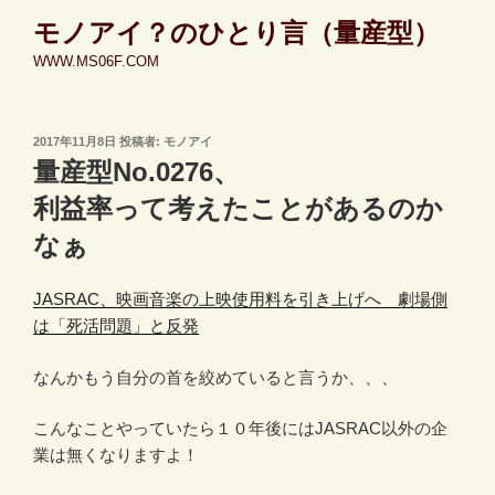
コ
モノアイ？のひとり言（量産型）
ン
WWW.MS06F.COM
テ
ン
ツ
投
2017年11月8日
投稿者:
モノアイ
へ
稿
量産型No.0276、
ス
日:
キ
利益率って考えたことがあるのか
ッ
なぁ
プ
JASRAC、映画音楽の上映使用料を引き上げへ 劇場側
は「死活問題」と反発
なんかもう自分の首を絞めていると言うか、、、
こんなことやっていたら１０年後にはJASRAC以外の企
業は無くなりますよ！