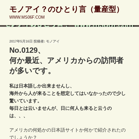
コ
モノアイ？のひとり言（量産型）
ン
WWW.MS06F.COM
テ
ン
ツ
へ
投
2017年5月16日
投稿者:
モノアイ
稿
ス
No.0129、
日:
キ
何か最近、アメリカからの訪問者
ッ
が多いです。
プ
私は日本語しか出来ませんし、
海外から人が来ることを想定してはいなかったので少し
驚いています。
毎日とは云いませんが、日に何人も来ると云うの
は、、、
アメリカの何処かの日本語サイトか何かで紹介されたの
でしょうか？