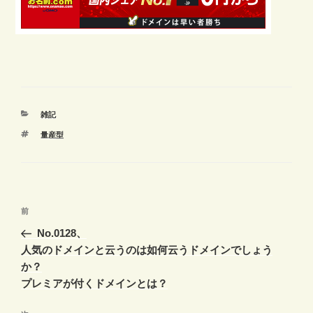
カ
雑記
テ
タ
量産型
ゴ
グ
リ
ー
投
前
前
稿
の
No.0128、
ナ
投
人気のドメインと云うのは如何云うドメインでしょう
ビ
稿
か？
ゲ
プレミアが付くドメインとは？
ー