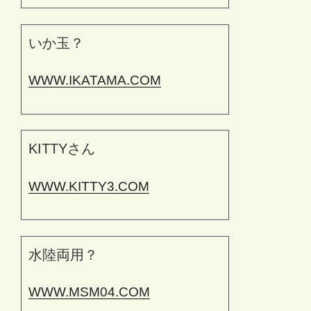
いか玉？
WWW.IKATAMA.COM
KITTYさん
WWW.KITTY3.COM
水陸両用？
WWW.MSM04.COM