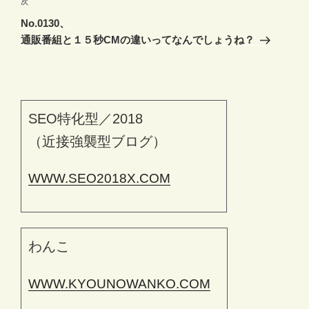
次
次
シ
の
No.0130、
ョ
投
通販番組と１５秒CMの違いってなんでしょうね？
ン
稿
SEO特化型／2018
（近接強襲型ブログ）
WWW.SEO2018X.COM
わんこ
WWW.KYOUNOWANKO.COM