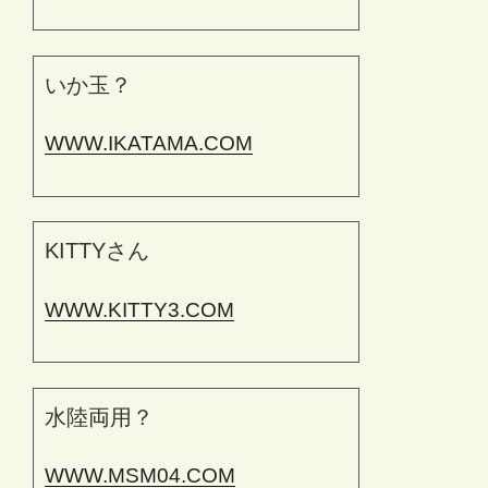
いか玉？
WWW.IKATAMA.COM
KITTYさん
WWW.KITTY3.COM
水陸両用？
WWW.MSM04.COM