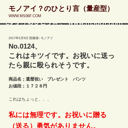
コ
モノアイ？のひとり言（量産型）
ン
WWW.MS06F.COM
テ
ン
ツ
へ
投
2017年5月9日
投稿者:
モノアイ
稿
ス
No.0124、
日:
キ
これはキツイです。お祝いに送っ
ッ
たら親に殴られそうです。
プ
商品名；還暦祝い プレゼント パンツ
お値段；１７２８円
これはちょっと、、、
私には無理です。お祝いに贈る
（送る）勇気がありません。