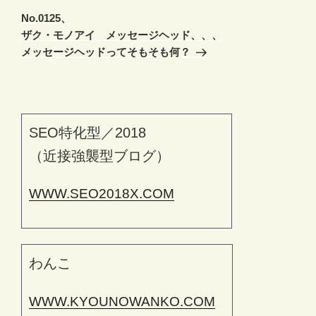
の
ー
No.0125、
投
シ
ザク・モノアイ メッセージヘッド、、、
稿
メッセージヘッドってそもそも何？
ョ
ン
SEO特化型／2018
（近接強襲型ブログ）
WWW.SEO2018X.COM
わんこ
WWW.KYOUNOWANKO.COM