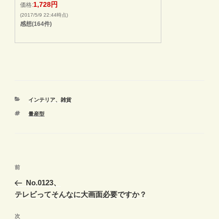
1,728円
価格:
(2017/5/9 22:44時点)
感想(164件)
カ
インテリア、雑貨
テ
タ
量産型
ゴ
グ
リ
ー
投
前
前
稿
の
No.0123、
ナ
投
テレビってそんなに大画面必要ですか？
ビ
稿
ゲ
次
次