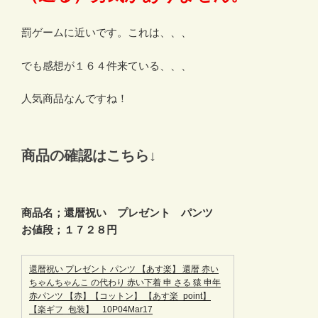
罰ゲームに近いです。これは、、、
でも感想が１６４件来ている、、、
人気商品なんですね！
商品の確認はこちら↓
商品名；還暦祝い プレゼント パンツ
お値段；１７２８円
還暦祝い プレゼント パンツ 【あす楽】 還暦 赤い
ちゃんちゃんこ の代わり 赤い下着 申 さる 猿 申年
赤パンツ 【赤】【コットン】 【あす楽_point】
【楽ギフ_包装】 10P04Mar17