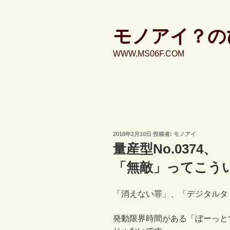
コ
ン
テ
モノアイ？の
ン
WWW.MS06F.COM
ツ
へ
ス
キ
ッ
プ
投
2018年2月10日
投稿者:
モノアイ
稿
量産型No.0374、
日:
「無敵」ってこう
「消えない罪」、「デジタルタ
発動限界時間がある「ぼーっと