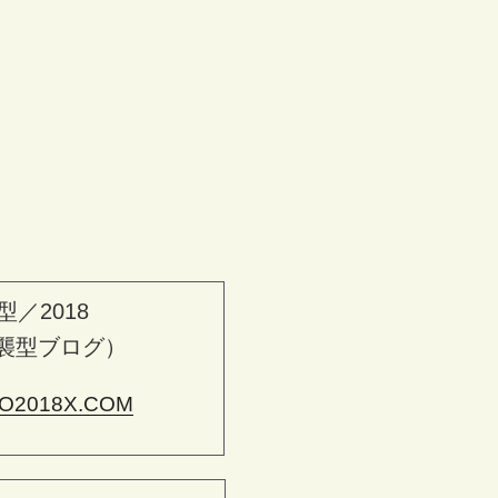
型／2018
襲型ブログ）
O2018X.COM