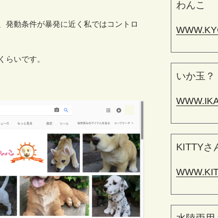
わんこ
、発動条件が暴発に近く私ではコントロ
WWW.KY
くらいです。
いか玉？
WWW.IK
KITTYさ
WWW.KI