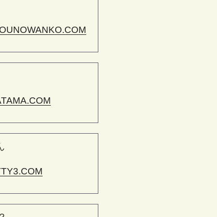
OUNOWANKO.COM
ATAMA.COM
ん
TTY3.COM