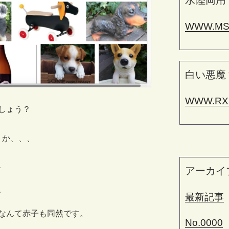
水陸両用
WWW.MS
白い悪魔
WWW.RX
しょう？
うか、、、
、
アーカイ
、
最新記事
なんて赤子も同然です。
No.0000