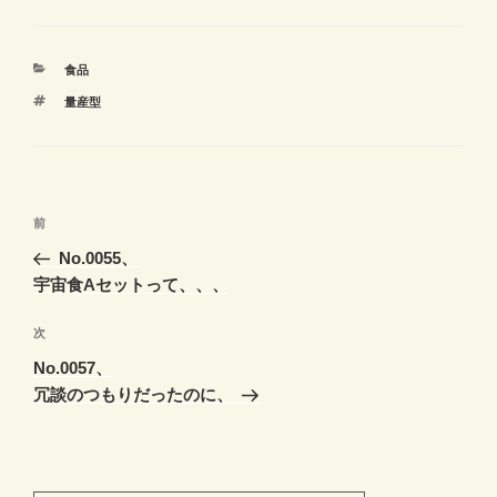
カ
食品
テ
タ
量産型
ゴ
グ
リ
ー
投
前
前
稿
の
No.0055、
ナ
投
宇宙食Aセットって、、、
ビ
稿
ゲ
次
次
の
ー
No.0057、
投
シ
冗談のつもりだったのに、
稿
ョ
ン