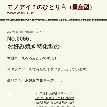
コ
モノアイ？のひとり言（量産型）
ン
WWW.MS06F.COM
テ
ン
ツ
へ
投
2017年4月4日
投稿者:
モノアイ
稿
ス
No.0056、
日:
キ
お好み焼き特化型の
ッ
プ
マヨネーズ有るみたいですね！
オタフクソースで有名なオタフクが出しています。
商品名も
「お好みマヨネーズ」
、、、
>【常温】 お好みマヨネーズ
10g×40個 オタフク | お好み焼
お好み焼き おこのみ焼き お好