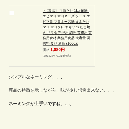
>【常温】 マヨたれ 1kg 創味 |
エビマヨ マヨネーズ ソース エ
ビマヨ マヨネーズ味 まよたれ
マヨ マヨタレ ヤキソバ たこ焼
き サラダ 料理用 調理 業務用 業
務用食材 業務用食品 大容量 調
味料 食品 通販 к1000ж
1,080円
価格:
(2017/4/4 01:15時点)
シンプルなネーミング、、、
商品の特徴を示しながら、味が少し想像出来ない、、、
ネーミングが上手いですね、、、