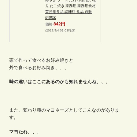
みやき ソース たれ 小袋 使い切
り たこ焼き 業務用 業務用食材
業務用食品 調味料 食品 通販
к400ж
842円
価格:
(2017/4/4 01:03時点)
家で作って食べるお好み焼きと
外で食べるお好み焼き、、、
味の違いはここにあるのかも知れませんね、、、
また、変わり種のマヨネーズとしてこんなのがありま
す。
マヨたれ、、、