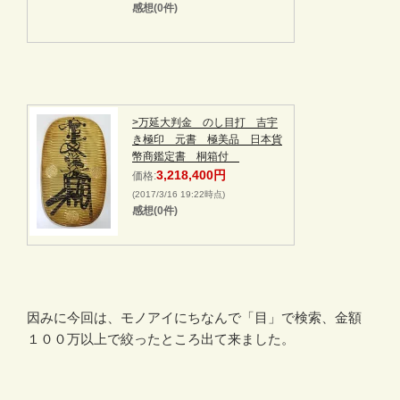
感想(0件)
>万延大判金 のし目打 吉宇
き極印 元書 極美品 日本貨
幣商鑑定書 桐箱付
3,218,400円
価格:
(2017/3/16 19:22時点)
感想(0件)
因みに今回は、モノアイにちなんで「目」で検索、金額
１００万以上で絞ったところ出て来ました。