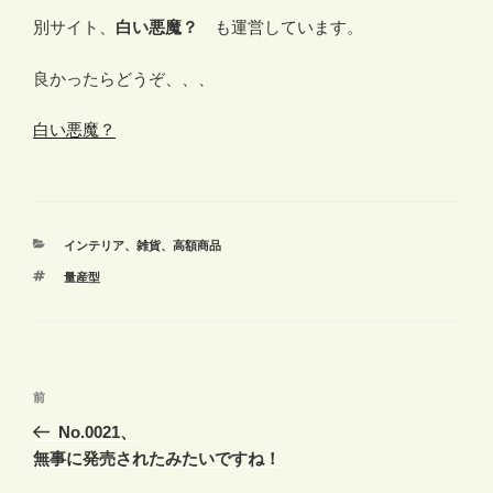
別サイト、
白い悪魔？
も運営しています。
良かったらどうぞ、、、
白い悪魔？
カ
インテリア、雑貨
、
高額商品
テ
タ
量産型
ゴ
グ
リ
ー
投
前
前
稿
の
No.0021、
ナ
投
無事に発売されたみたいですね！
ビ
稿