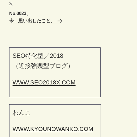
ゲ
次
次
の
ー
No.0023、
投
シ
今、思い出したこと、
稿
ョ
ン
SEO特化型／2018
（近接強襲型ブログ）
WWW.SEO2018X.COM
わんこ
WWW.KYOUNOWANKO.COM