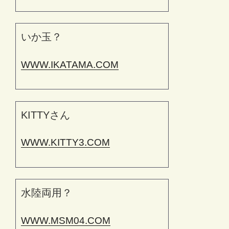
いか玉？
WWW.IKATAMA.COM
KITTYさん
WWW.KITTY3.COM
水陸両用？
WWW.MSM04.COM