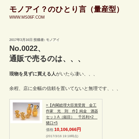
コ
モノアイ？のひとり言（量産型）
ン
WWW.MS06F.COM
テ
ン
ツ
投
2017年3月16日
投稿者:
モノアイ
へ
稿
No.0022、
ス
日:
キ
通販で売るのは、、、
ッ
プ
現物を見ずに買える人
がいたら凄い、、、
余程、店に全幅の信頼を置いてないと無理です、、、
>【内閣総理大臣賞受賞 金工
作家 光 則 作】純金 酒器
セットA（鎚目） 千呂利×2
猪口×5
10,106,066円
価格:
(2017/3/16 19:18時点)