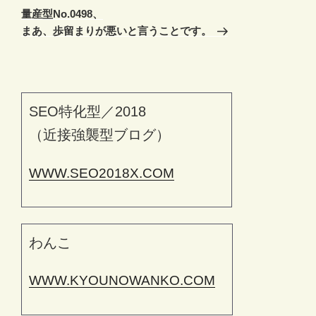
の
シ
量産型No.0498、
投
まあ、歩留まりが悪いと言うことです。
ョ
稿
ン
SEO特化型／2018
（近接強襲型ブログ）
WWW.SEO2018X.COM
わんこ
WWW.KYOUNOWANKO.COM