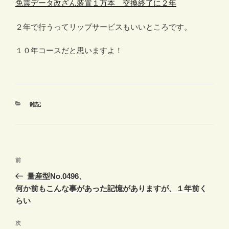
免震データ改ざん装置１万本 交換終了に２年
２年で行うってリップサービスもいいところです。
１０年コースだと思いますよ！
カ
雑記
テ
ゴ
リ
ー
投
前
前
稿
の
量産型No.0496、
ナ
投
何か前もこんな事があった記憶がありますが、１年前く
ビ
稿
らい
ゲ
次
次
ー