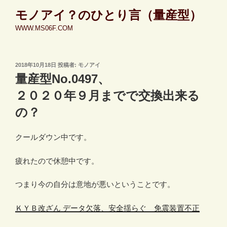
コ
モノアイ？のひとり言（量産型）
ン
WWW.MS06F.COM
テ
ン
ツ
投
2018年10月18日
投稿者:
モノアイ
へ
稿
量産型No.0497、
ス
日:
キ
２０２０年９月までで交換出来る
ッ
の？
プ
クールダウン中です。
疲れたので休憩中です。
つまり今の自分は意地が悪いということです。
ＫＹＢ改ざん データ欠落、安全揺らぐ 免震装置不正