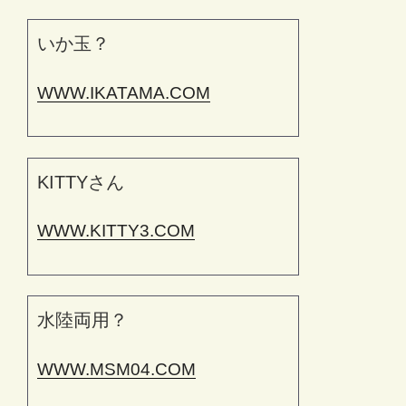
いか玉？
WWW.IKATAMA.COM
KITTYさん
WWW.KITTY3.COM
水陸両用？
WWW.MSM04.COM