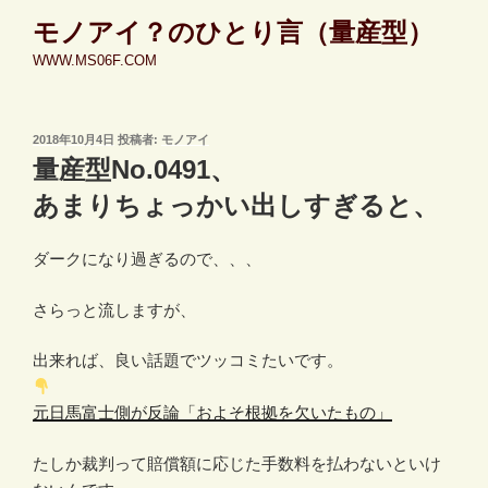
コ
モノアイ？のひとり言（量産型）
ン
WWW.MS06F.COM
テ
ン
ツ
投
2018年10月4日
投稿者:
モノアイ
へ
稿
量産型No.0491、
ス
日:
キ
あまりちょっかい出しすぎると、
ッ
プ
ダークになり過ぎるので、、、
さらっと流しますが、
出来れば、良い話題でツッコミたいです。
元日馬富士側が反論「およそ根拠を欠いたもの」
たしか裁判って賠償額に応じた手数料を払わないといけ