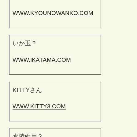
WWW.KYOUNOWANKO.COM
いか玉？
WWW.IKATAMA.COM
KITTYさん
WWW.KITTY3.COM
水陸両用？