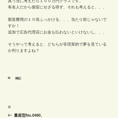
真っ当に考えたら１００万円クラスです。
有名人だから個室にせざる得ず、それも考えると、、、
製造費用の１０倍ふっかける、、、当たり前じゃないで
すか！
追加で広告代理店にお金も払わないといけないし、、、
そうやって考えると、どちらが非現実的で夢を見ている
か判りますよね？
カ
雑記
テ
ゴ
リ
ー
投
前
前
稿
の
量産型No.0490、