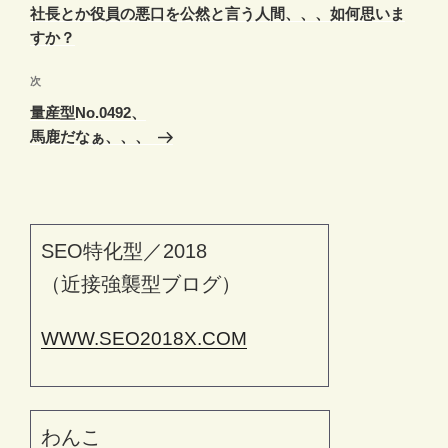
ナ
投
社長とか役員の悪口を公然と言う人間、、、如何思いま
ビ
稿
すか？
ゲ
次
次
ー
の
シ
量産型No.0492、
投
馬鹿だなぁ、、、
ョ
稿
ン
SEO特化型／2018
（近接強襲型ブログ）
WWW.SEO2018X.COM
わんこ