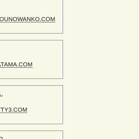
OUNOWANKO.COM
ATAMA.COM
ん
TTY3.COM