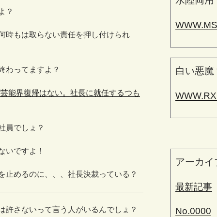
水陸両用
よ？
WWW.MS
何時もは取らない責任を押し付けられ
白い悪魔
終わってますよ？
“芸能界復帰はない。社長に就任するつも
WWW.RX
社員でしょ？
ないですよ！
アーカイ
を止めるのに、、、社長決裁っている？
最新記事
は許さないって言う人がいるんでしょ？
No.0000