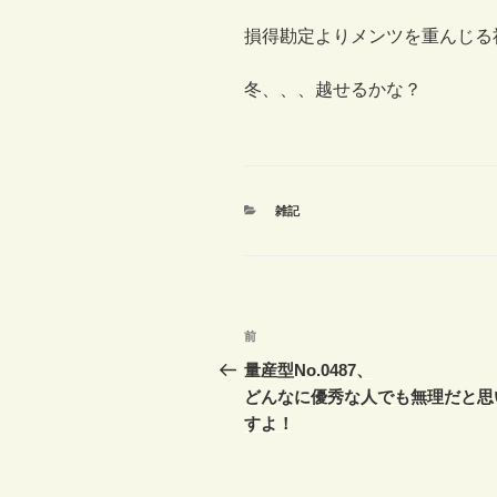
損得勘定よりメンツを重んじる
冬、、、越せるかな？
カ
雑記
テ
ゴ
リ
ー
投
前
前
稿
の
量産型No.0487、
投
どんなに優秀な人でも無理だと思
ナ
稿
すよ！
ビ
ゲ