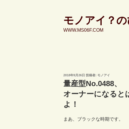
コ
ン
テ
モノアイ？の
ン
WWW.MS06F.COM
ツ
へ
ス
キ
ッ
プ
投
2018年9月26日
投稿者:
モノアイ
稿
量産型No.0488、
日:
オーナーになると
よ！
まあ、ブラックな時期です。