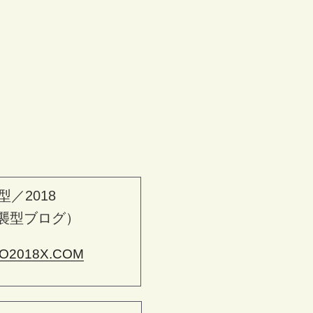
型／2018
襲型ブログ）
O2018X.COM