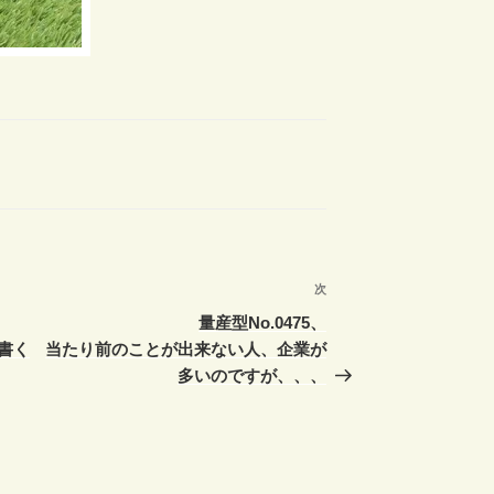
次
次
の
量産型No.0475、
投
書く
当たり前のことが出来ない人、企業が
稿
多いのですが、、、