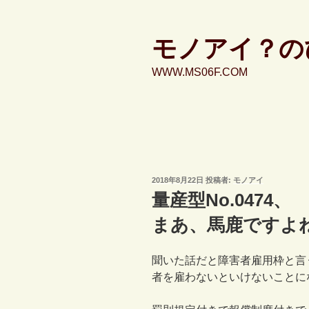
コ
ン
テ
モノアイ？の
ン
WWW.MS06F.COM
ツ
へ
ス
キ
ッ
プ
投
2018年8月22日
投稿者:
モノアイ
稿
量産型No.0474、
日:
まあ、馬鹿ですよ
聞いた話だと障害者雇用枠と言
者を雇わないといけないことに