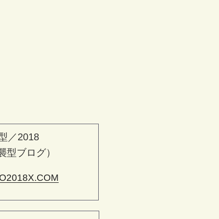
型／2018
襲型ブログ）
O2018X.COM