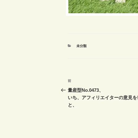
カ
未分類
テ
ゴ
リ
ー
投
前
前
稿
の
量産型No.0473、
投
いち、アフィリエイターの意見を
ナ
稿
と、
ビ
ゲ
ー