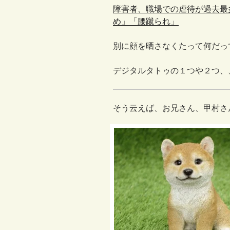
障害者、職場での虐待が過去最
め」「腰蹴られ」
別に顔を晒さなくたって何だっ
デジタルタトゥの１つや２つ、
そう云えば、お兄さん、甲村さ