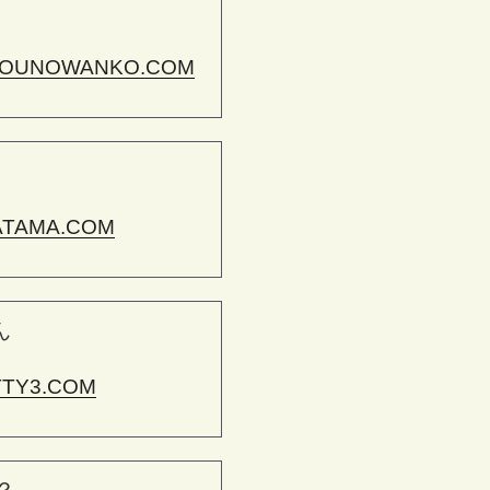
OUNOWANKO.COM
ATAMA.COM
ん
TTY3.COM