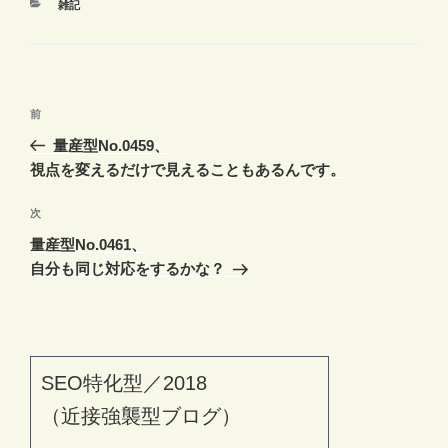
カ
雑記
テ
ゴ
リ
ー
投
前
前
稿
の
量産型No.0459、
ナ
投
視点を変えるだけで見えることもあるんです。
ビ
稿
ゲ
次
次
の
ー
量産型No.0461、
投
シ
自分も同じ対応をするかな？
稿
ョ
ン
SEO特化型／2018
（近接強襲型ブログ）