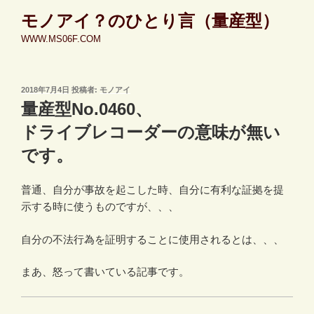
コ
モノアイ？のひとり言（量産型）
ン
WWW.MS06F.COM
テ
ン
ツ
投
2018年7月4日
投稿者:
モノアイ
へ
稿
量産型No.0460、
ス
日:
キ
ドライブレコーダーの意味が無い
ッ
です。
プ
普通、自分が事故を起こした時、自分に有利な証拠を提
示する時に使うものですが、、、
自分の不法行為を証明することに使用されるとは、、、
まあ、怒って書いている記事です。