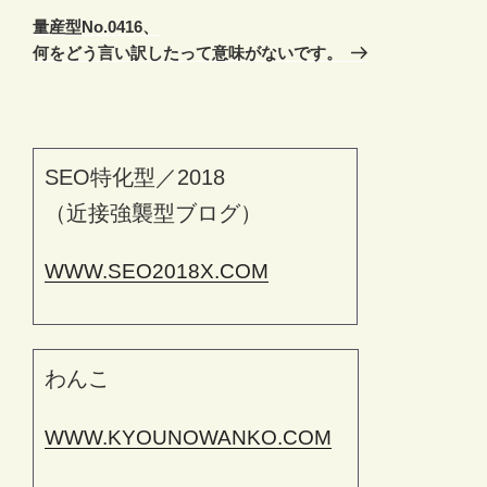
の
ー
量産型No.0416、
投
シ
何をどう言い訳したって意味がないです。
稿
ョ
ン
SEO特化型／2018
（近接強襲型ブログ）
WWW.SEO2018X.COM
わんこ
WWW.KYOUNOWANKO.COM