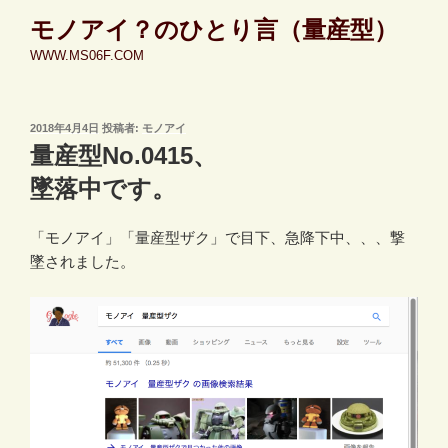
コ
モノアイ？のひとり言（量産型）
ン
WWW.MS06F.COM
テ
ン
ツ
投
2018年4月4日
投稿者:
モノアイ
へ
稿
量産型No.0415、
ス
日:
キ
墜落中です。
ッ
プ
「モノアイ」「量産型ザク」で目下、急降下中、、、撃
墜されました。