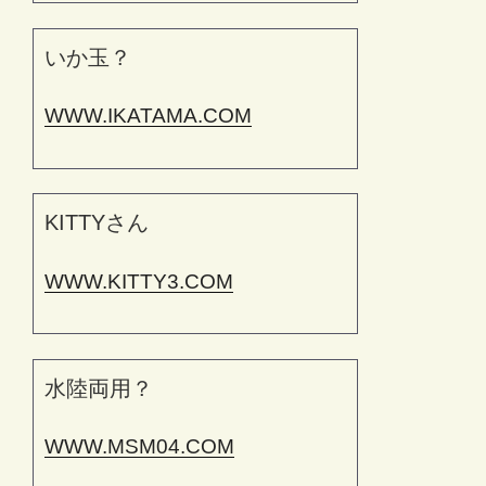
いか玉？
WWW.IKATAMA.COM
KITTYさん
WWW.KITTY3.COM
水陸両用？
WWW.MSM04.COM