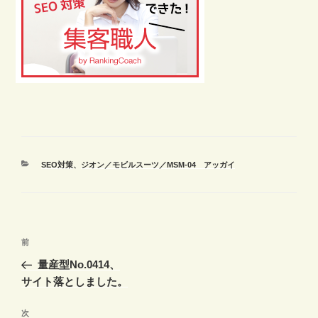
カ
SEO対策
、
ジオン／モビルスーツ／MSM-04 アッガイ
テ
ゴ
リ
ー
投
前
前
稿
の
量産型No.0414、
ナ
投
サイト落としました。
ビ
稿
ゲ
次
次