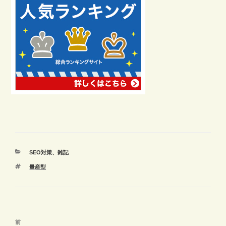
カ
SEO対策
、
雑記
テ
タ
量産型
ゴ
グ
リ
ー
投
前
前