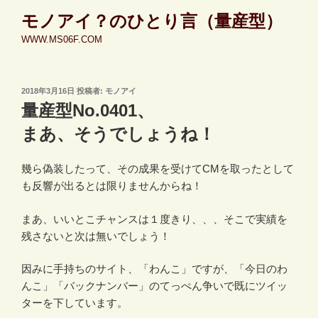
コ
モノアイ？のひとり言（量産型）
ン
WWW.MS06F.COM
テ
ン
ツ
投
2018年3月16日
投稿者:
モノアイ
へ
稿
量産型No.0401、
ス
日:
キ
まあ、そうでしょうね！
ッ
プ
幾ら偽装したって、その成果を受けてCMを取ったとして
も反響が出るとは限りませんからね！
まあ、いいとこチャンスは１度きり、、、そこで実績を
残さないと次は無いでしょう！
因みに手持ちのサイト、「わんこ」ですが、「今日のわ
んこ」「バックナンバー」のてっぺん争いで既にツイッ
ターを下しています。