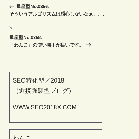
稿
の
量産型No.0356、
ナ
投
そういうアルゴリズムは感心しないなぁ、、、
ビ
稿
ゲ
次
次
の
ー
量産型No.0358、
投
シ
「わんこ」の使い勝手が良いです。
稿
ョ
ン
SEO特化型／2018
（近接強襲型ブログ）
WWW.SEO2018X.COM
わんこ