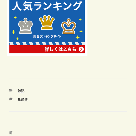
カ
雑記
テ
タ
量産型
ゴ
グ
リ
ー
投
前
前