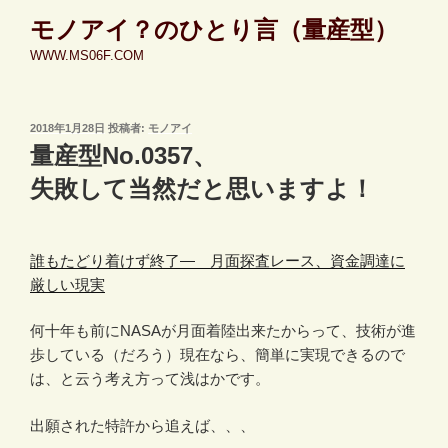
コ
モノアイ？のひとり言（量産型）
ン
WWW.MS06F.COM
テ
ン
ツ
投
2018年1月28日
投稿者:
モノアイ
へ
稿
量産型No.0357、
ス
日:
キ
失敗して当然だと思いますよ！
ッ
プ
誰もたどり着けず終了― 月面探査レース、資金調達に
厳しい現実
何十年も前にNASAが月面着陸出来たからって、技術が進
歩している（だろう）現在なら、簡単に実現できるので
は、と云う考え方って浅はかです。
出願された特許から追えば、、、