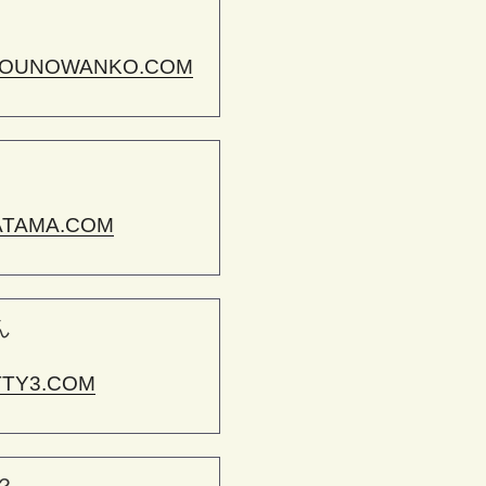
OUNOWANKO.COM
ATAMA.COM
ん
TTY3.COM