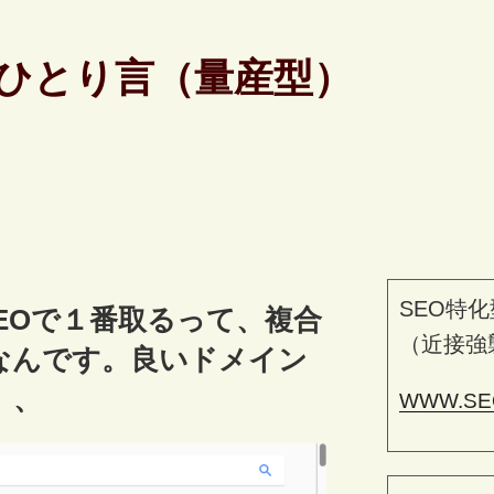
ひとり言（量産型）
SEO特化
、SEOで１番取るって、複合
（近接強
なんです。良いドメイン
、、
WWW.SE