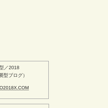
型／2018
襲型ブログ）
O2018X.COM