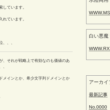
水陸両用
索しています。
WWW.MS
入れています。
白い悪魔
位、、、
WWW.RX
が、それが戦略上で有効なのも価値のあ
、、
ドメインとか、希少文字列ドメインとか
アーカイ
最新記事
、
No.0000