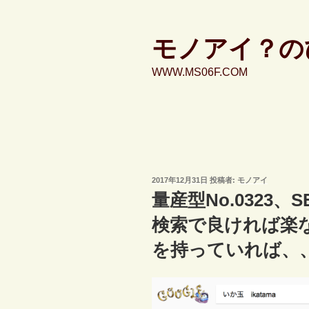
コ
ン
テ
モノアイ？の
ン
WWW.MS06F.COM
ツ
へ
ス
キ
ッ
プ
投
2017年12月31日
投稿者:
モノアイ
稿
量産型No.0323
日:
検索で良ければ楽
を持っていれば、