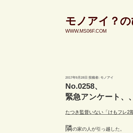
コ
ン
テ
モノアイ？の
ン
WWW.MS06F.COM
ツ
へ
ス
キ
ッ
プ
投
2017年9月28日
投稿者:
モノアイ
稿
No.0258、
日:
緊急アンケート、
たつき監督いない「けもフレ2
隣
の家の人が引っ越した。