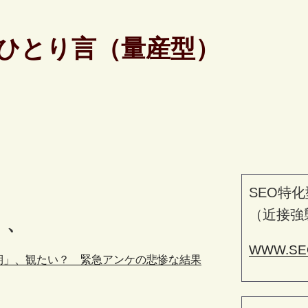
ひとり言（量産型）
SEO特化
（近接強
、、
WWW.SE
期」、観たい？ 緊急アンケの悲惨な結果