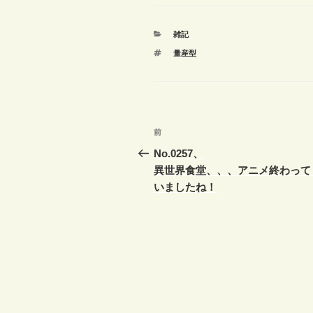
カ
雑記
テ
タ
量産型
ゴ
グ
リ
ー
投
前
前
稿
の
No.0257、
投
異世界食堂、、、アニメ終わって
ナ
稿
いましたね！
ビ
ゲ
ー
シ
ョ