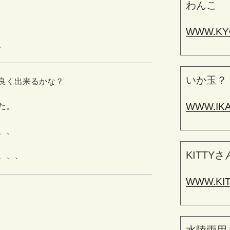
わんこ
WWW.KY
、
いか玉？
良く出来るかな？
WWW.IK
た。
、、
KITTYさ
、、、
WWW.KI