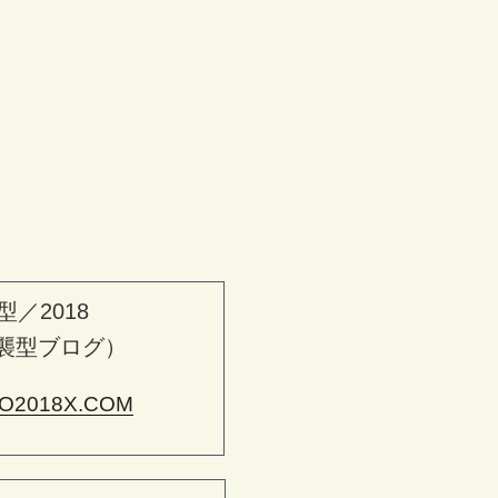
型／2018
襲型ブログ）
O2018X.COM