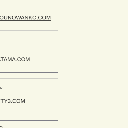
OUNOWANKO.COM
ATAMA.COM
ん
TTY3.COM