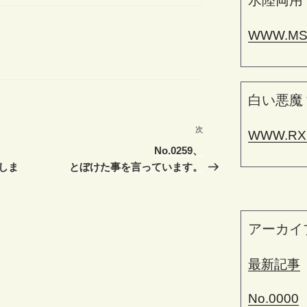
水陸両用
WWW.MS
白い悪魔
次
次
WWW.RX
の
No.0259、
投
しま
とぼけた事を言っています。
稿
アーカイ
最新記事
No.0000