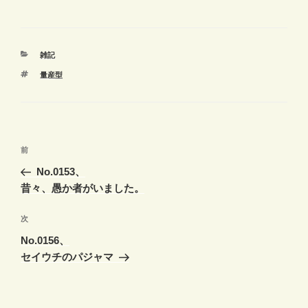
カ
雑記
テ
タ
量産型
ゴ
グ
リ
ー
投
前
前
稿
の
No.0153、
ナ
投
昔々、愚か者がいました。
ビ
稿
ゲ
次
次
の
ー
No.0156、
投
シ
セイウチのパジャマ
稿
ョ
ン