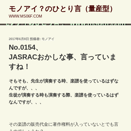
コ
モノアイ？のひとり言（量産型）
ン
WWW.MS06F.COM
テ
ン
ツ
へ
投
2017年6月8日
投稿者:
モノアイ
稿
ス
No.0154、
日:
キ
JASRACおかしな事、言っていま
ッ
すね！
プ
そもそも、先生が演奏する時、楽譜を使っているはずな
んですが、、、
生徒が演奏する時も演奏する際、楽譜を使っているはず
なんですが、、、
その楽譜の販売代金に著作権料が入っていないとでも言