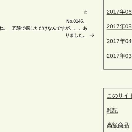
2017年0
次
次
の
No.0145、
2017年0
投
ね。
冗談で探しただけなんですが、、、あ
稿
りました。
2017年0
2017年0
このサイ
雑記
高額商品