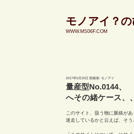
コ
ン
テ
モノアイ？の
ン
WWW.MS06F.COM
ツ
へ
ス
キ
ッ
プ
投
2017年5月29日
投稿者:
モノアイ
稿
量産型No.0144、
日:
へその緒ケース、
このサイト、扱う物に脈絡があ
迷走しているかと云えば、そう