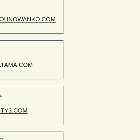
OUNOWANKO.COM
ATAMA.COM
ん
TTY3.COM