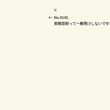
投
前
前
稿
の
No.0143、
投
前衛芸術って一般受けしないです
ナ
稿
ビ
ゲ
ー
シ
ョ
ン