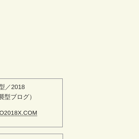
型／2018
襲型ブログ）
O2018X.COM