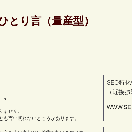
ひとり言（量産型）
SEO特化
（近接強
、、
WWW.SE
りません。
とも言い切れないところがあります。