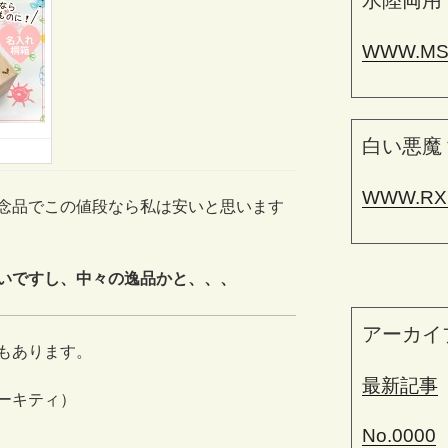
水陸両用
WWW.MS
白い悪魔
WWW.RX
念品でこの値段なら私は安いと思います
いですし、中々の逸品かと、、、
アーカイ
もあります。
最新記事
ーキティ）
No.0000