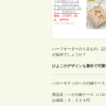
へその緒ケース「ひ
よこ」HOC-02 名入
れ 漢字名入れOK！綿
入り・乾燥剤付き…
価格：2700円（税
込、送料別)
(2017/5/29時点)
ハーフオーダーの１点もの、記
が如何でしょうか？
ひよこのデザインも素朴で可愛
ハローキティのへその緒ケース
商品名；へその緒ケース（ハロ
お値段；３，０２４円