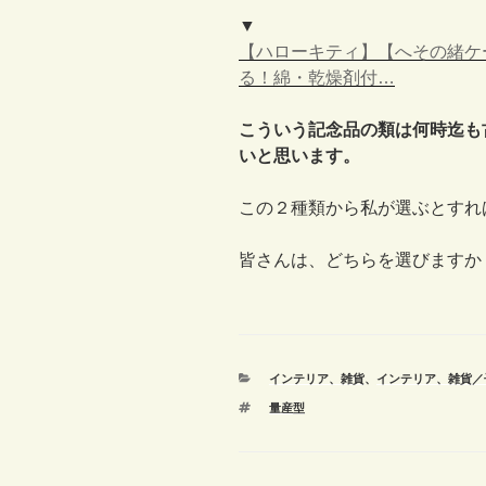
▼
【ハローキティ】【へその緒ケ
る！綿・乾燥剤付…
こういう記念品の類は何時迄も
いと思います。
この２種類から私が選ぶとすれ
皆さんは、どちらを選びますか
カ
インテリア、雑貨
、
インテリア、雑貨／
テ
タ
量産型
ゴ
グ
リ
ー