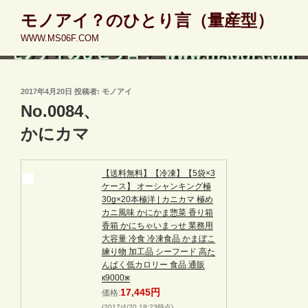
コ
モノアイ？のひとり言（量産型）
ン
WWW.MS06F.COM
テ
ン
ツ
へ
投
2017年4月20日
投稿者:
モノアイ
稿
ス
No.0084、
日:
キ
かにカマ
ッ
プ
【送料無料】【冷凍】【5袋×3
ケース】 オーシャンキング極
30g×20本極洋 | カニカマ 極め
カニ風味 かにかま惣菜 香り箱
香箱 かにちゃいまっせ 業務用
大容量 冷食 冷凍食品 かまぼこ
練り物 加工品 シーフード 高た
んぱく低カロリー 食品 通販
к9000ж
17,445円
価格:
(2017/4/20 18:23時点)