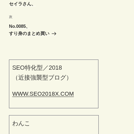
ナ
投
セイラさん、
ビ
稿
ゲ
次
次
の
ー
No.0085、
投
シ
すり身のまとめ買い
稿
ョ
ン
SEO特化型／2018
（近接強襲型ブログ）
WWW.SEO2018X.COM
わんこ