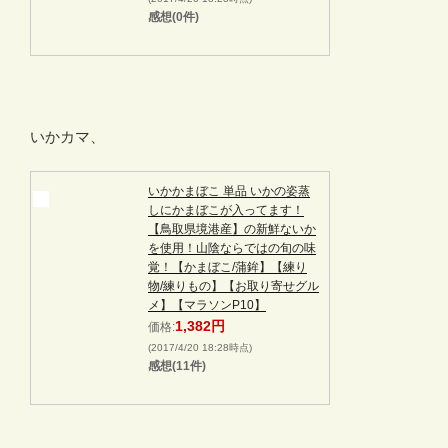
感想(0件)
いかカマ、
いかかまぼこ 単品 いかの姿蒸
しにかまぼこが入ってます！
【鳥取県境港産】の新鮮ないか
を使用！山陰ならではの旬の味
覚！【かまぼこ/蒲鉾】【練り
物/練りもの】【お取り寄せグル
メ】【マラソンP10】
1,382円
価格:
(2017/4/20 18:28時点)
感想(11件)