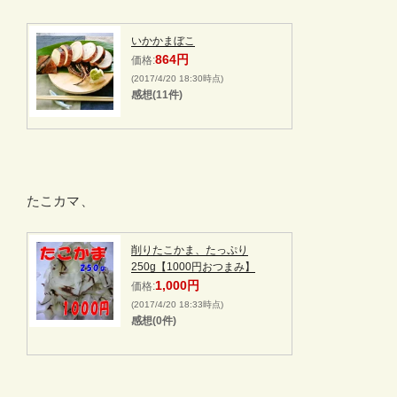
いかかまぼこ
864円
価格:
(2017/4/20 18:30時点)
感想(11件)
たこカマ
、
削りたこかま、たっぷり
250g【1000円おつまみ】
1,000円
価格:
(2017/4/20 18:33時点)
感想(0件)