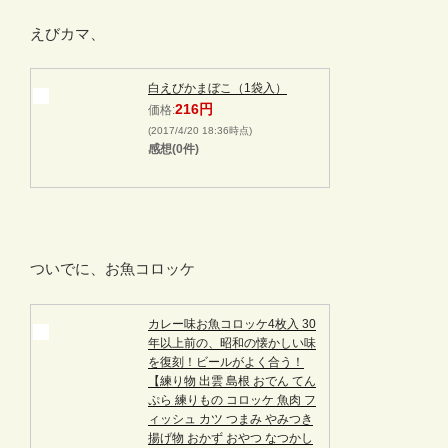
えびカマ、
白えびかまぼこ（1袋入）
216円
価格:
(2017/4/20 18:36時点)
感想(0件)
ついでに、お魚コロッケ
カレー味お魚コロッケ4枚入 30
年以上前の、昭和の懐かしい味
を復刻！ビールがよく合う！
【練り物 出雲 島根 おでん てん
ぷら 練りもの コロッケ 魚肉 フ
ィッシュ カツ つまみ やみつき
揚げ物 おかず おやつ なつかし