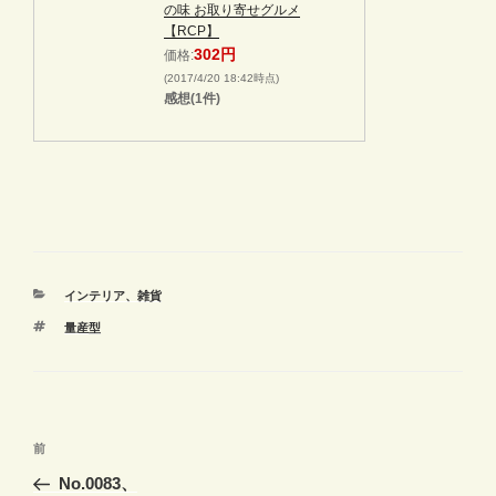
の味 お取り寄せグルメ
【RCP】
302円
価格:
(2017/4/20 18:42時点)
感想(1件)
カ
インテリア、雑貨
テ
タ
量産型
ゴ
グ
リ
ー
投
前
前
稿
の
No.0083、