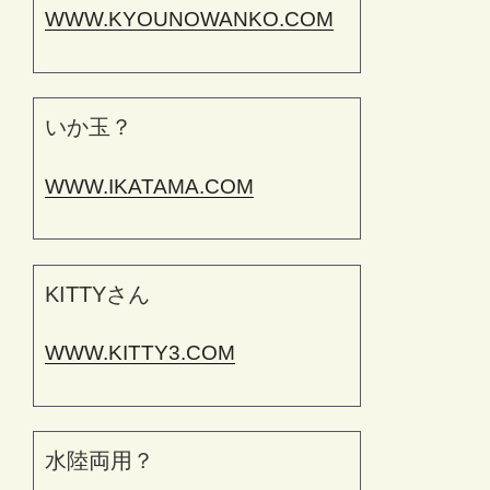
WWW.KYOUNOWANKO.COM
いか玉？
WWW.IKATAMA.COM
KITTYさん
WWW.KITTY3.COM
水陸両用？