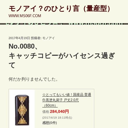
コ
モノアイ？のひとり言（量産型）
ン
WWW.MS06F.COM
テ
ン
ツ
へ
投
2017年4月19日
投稿者:
モノアイ
稿
ス
No.0080、
日:
キ
キャッチコピーがハイセンス過ぎ
ッ
て
プ
何だか判りませんでした。
☆とってもいい値！国産品 普通
巾黒塗丸厨子 戸丈2.0尺
（60cm）
284,040円
価格:
(2017/4/19 18:11時点)
感想(0件)