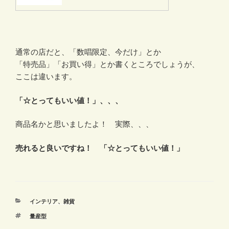
通常の店だと、「数唱限定、今だけ」とか
「特売品」「お買い得」とか書くところでしょうが、
ここは違います。
「☆とってもいい値！」、、、
商品名かと思いましたよ！ 実際、、、
売れると良いですね！ 「☆とってもいい値！」
カ
インテリア、雑貨
テ
タ
量産型
ゴ
グ
リ