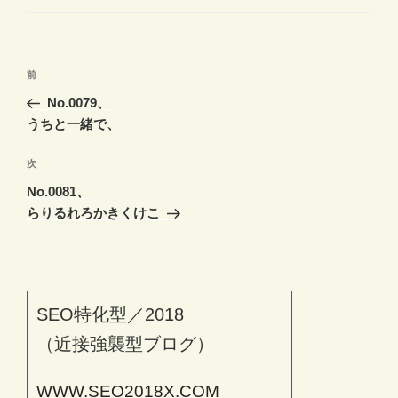
ー
投
前
前
稿
の
No.0079、
ナ
投
うちと一緒で、
ビ
稿
ゲ
次
次
の
ー
No.0081、
投
シ
らりるれろかきくけこ
稿
ョ
ン
SEO特化型／2018
（近接強襲型ブログ）
WWW.SEO2018X.COM