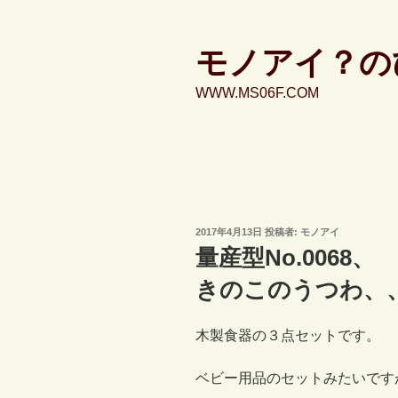
コ
ン
テ
モノアイ？の
ン
WWW.MS06F.COM
ツ
へ
ス
キ
ッ
プ
投
2017年4月13日
投稿者:
モノアイ
稿
量産型No.0068、
日:
きのこのうつわ、
木製食器の３点セットです。
ベビー用品のセットみたいです