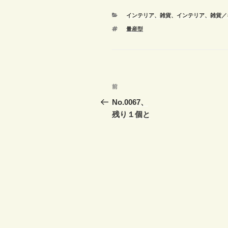
カ
インテリア、雑貨
、
インテリア、雑貨／
テ
タ
量産型
ゴ
グ
リ
ー
投
前
前
稿
の
No.0067、
投
残り１個と
ナ
稿
ビ
ゲ
ー
シ
ョ