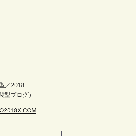
型／2018
襲型ブログ）
O2018X.COM