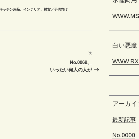
水陸両用
キッチン用品
、
インテリア、雑貨／子供向け
WWW.MS
白い悪魔
次
次
WWW.RX
の
No.0069、
投
いったい何人の人が
稿
アーカイ
最新記事
No.0000