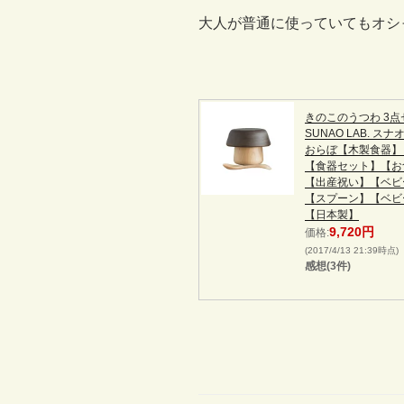
大人が普通に使っていてもオシ
きのこのうつわ 3点セ
SUNAO LAB. ス
おらぼ【木製食器】
【食器セット】【お
【出産祝い】【ベビ
【スプーン】【ベビ
【日本製】
9,720円
価格:
(2017/4/13 21:39時点)
感想(3件)