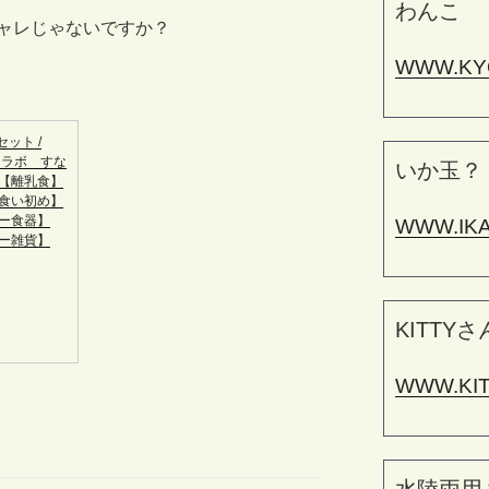
わんこ
ャレじゃないですか？
WWW.KY
ット /
ナオラボ すな
いか玉？
【離乳食】
食い初め】
ー食器】
WWW.IK
ー雑貨】
KITTYさ
WWW.KI