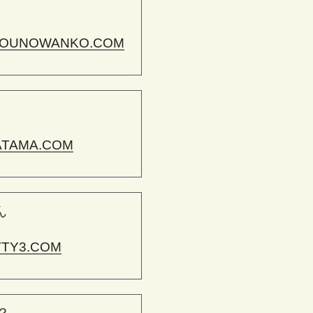
OUNOWANKO.COM
ATAMA.COM
ん
TTY3.COM