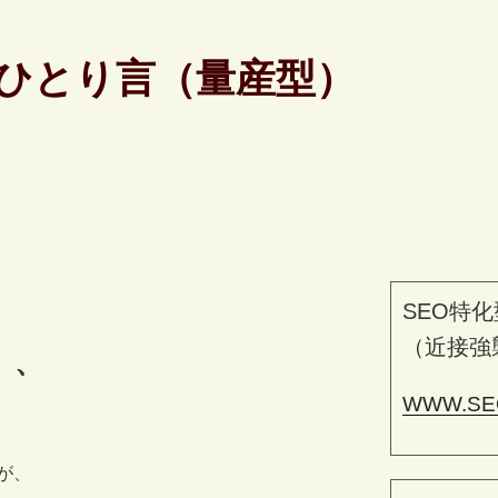
ひとり言（量産型）
SEO特化
（近接強
、、
WWW.SE
が、