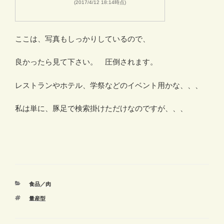
(2017/4/12 18:14時点)
ここは、写真もしっかりしているので、
良かったら見て下さい。 圧倒されます。
レストランやホテル、学祭などのイベント用かな、、、
私は単に、豚足で検索掛けただけなのですが、、、
カ
食品／肉
テ
タ
量産型
ゴ
グ
リ
ー