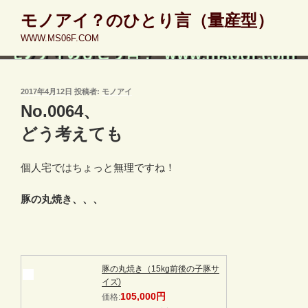
コ
モノアイ？のひとり言（量産型）
ン
WWW.MS06F.COM
テ
ン
ツ
へ
投
2017年4月12日
投稿者:
モノアイ
稿
ス
No.0064、
日:
キ
どう考えても
ッ
プ
個人宅ではちょっと無理ですね！
豚の丸焼き、、、
豚の丸焼き（15kg前後の子豚サ
イズ)
105,000円
価格: