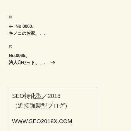
投
前
前
稿
の
No.0063、
ナ
投
キノコのお家、、、
ビ
稿
ゲ
次
次
の
ー
No.0065、
投
シ
法人印セット、、、
稿
ョ
ン
SEO特化型／2018
（近接強襲型ブログ）
WWW.SEO2018X.COM