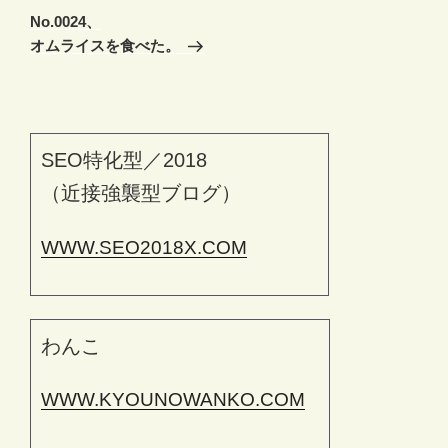
の
ー
No.0024、
投
シ
オムライスを食べた。
稿
ョ
ン
SEO特化型／2018
（近接強襲型ブログ）
WWW.SEO2018X.COM
わんこ
WWW.KYOUNOWANKO.COM