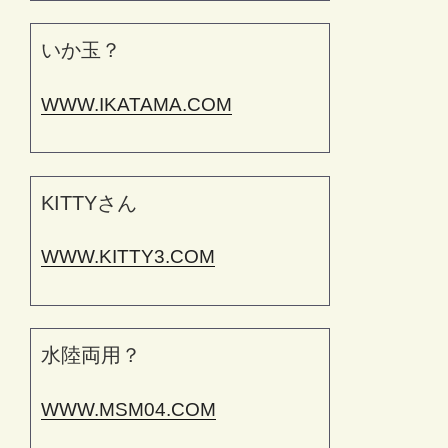
いか玉？
WWW.IKATAMA.COM
KITTYさん
WWW.KITTY3.COM
水陸両用？
WWW.MSM04.COM