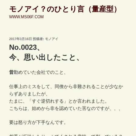
コ
モノアイ？のひとり言（量産型）
ン
WWW.MS06F.COM
テ
ン
ツ
投
2017年3月16日
投稿者:
モノアイ
へ
稿
No.0023、
ス
日:
キ
今、思い出したこと、
ッ
プ
昔
勤めていた会社でのこと、
仕事上のミスをして、同僚から非難されることが少なか
らずありましたが、
たまに、「すぐ逆切れする」とか言われました。
こちらは、始めから非を認めていた筈なのですが、、、
要は怒り方が下手なんです。