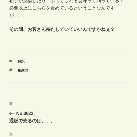
相手が反論したり、ふてくされる意味って判っている？
必要以上にこちらを責めているということなんです
が、、、
その間、お客さん待たしていていいんですかねぇ？
カ
雑記
テ
タ
量産型
ゴ
グ
リ
ー
投
前
前
稿
の
No.0022、
ナ
投
通販で売るのは、、、
ビ
稿
ゲ
次
次