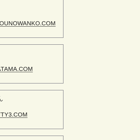
OUNOWANKO.COM
ATAMA.COM
ん
TTY3.COM