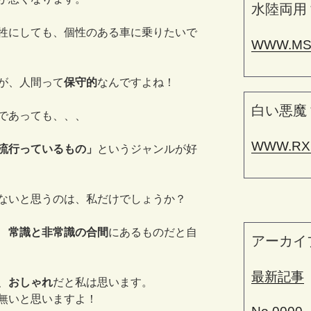
水陸両用
牲にしても、個性のある車に乗りたいで
WWW.MS
が、人間って
保守的
なんですよね！
白い悪魔
であっても、、、
WWW.RX
流行っているもの」
というジャンルが好
ないと思うのは、私だけでしょうか？
局
常識と非常識の合間
にあるものだと自
アーカイ
最新記事
、
おしゃれ
だと私は思います。
無いと思いますよ！