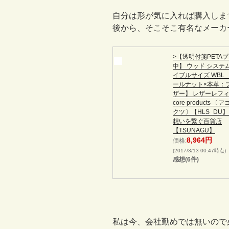
自分は形が気に入れば購入しま
後から、そこそこ有名なメーカ
>【透明付箋PETA
中】 ウッド システ
イブルサイズ WBL
ールナット×本革：
ザー】 レザーレフィ
core products 
クツ〕【HLS_DU】
想いを繋ぐ百貨店
【TSUNAGU】
8,964円
価格:
(2017/3/13 00:47時点)
感想(6件)
私は今、会社勤めでは無いので