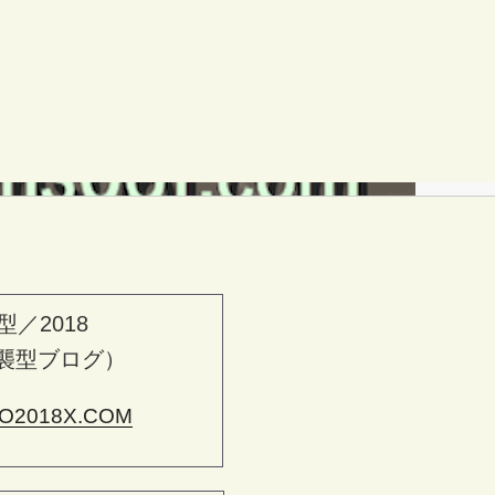
型／2018
襲型ブログ）
O2018X.COM