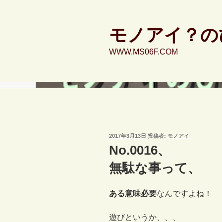
コ
ン
テ
モノアイ？の
ン
WWW.MS06F.COM
ツ
へ
ス
キ
ッ
プ
投
2017年3月13日
投稿者:
モノアイ
稿
No.0016、
日:
無駄な事って、
ある意味必要
なんですよね！
遊びというか、、、